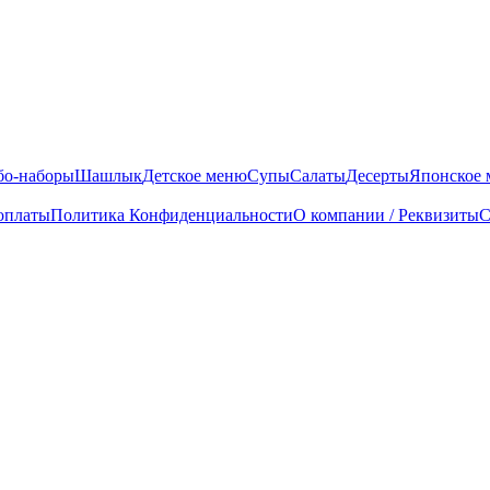
бо-наборы
Шашлык
Детское меню
Супы
Салаты
Десерты
Японское
оплаты
Политика Конфиденциальности
О компании / Реквизиты
С