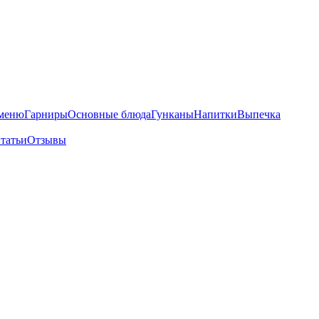
 меню
Гарниры
Основные блюда
Гунканы
Напитки
Выпечка
татьи
Отзывы