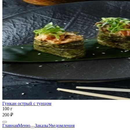
Гункан острый с тунцом
100 г
200 ₽
Главная
Меню
Заказы
Уведомления