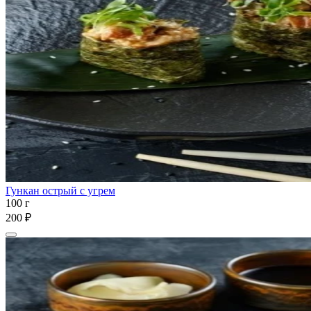
Гункан острый с угрем
100 г
200 ₽