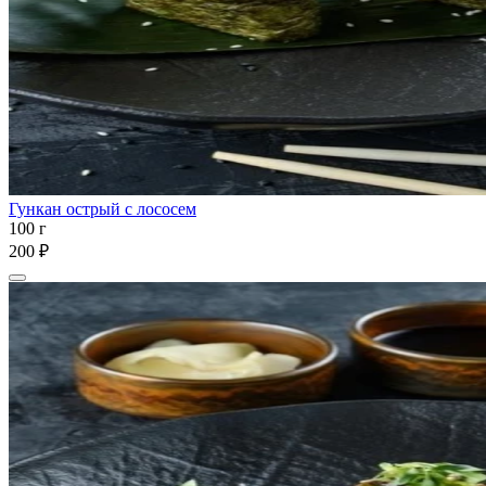
Гункан острый с лососем
100 г
200 ₽