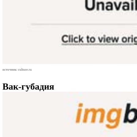
источник: culture.ru
Вак-губадия