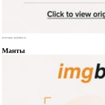
источник: mybaker.ru
Манты