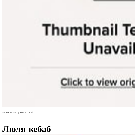
источник: yandex.net
Люля-кебаб