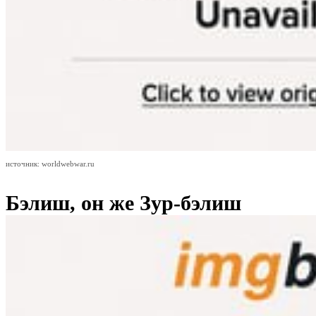
источник: worldwebwar.ru
Бэлиш, он же Зур-бэлиш