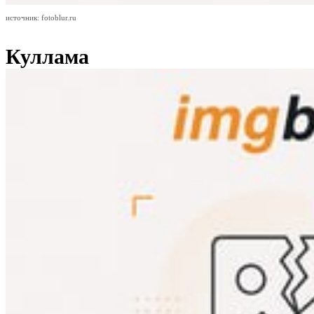
источник: fotoblur.ru
Куллама