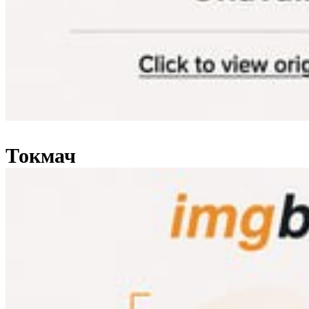
Токмач