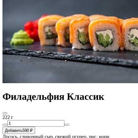
Филадельфия Классик
222 г
Добавить
590 ₽
Лосось, сливочный сыр, свежий огурец, рис, нори