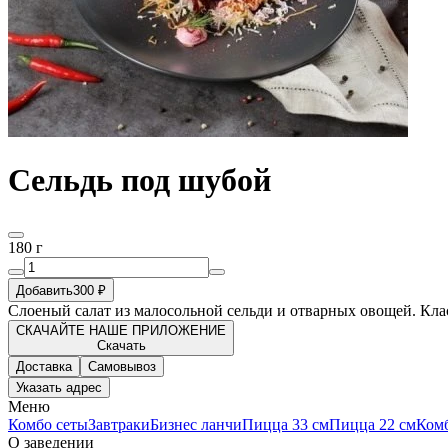
Сельдь под шубой
180 г
Добавить
300 ₽
Слоеный салат из малосольной сельди и отварных овощей. Кла
СКАЧАЙТЕ НАШЕ ПРИЛОЖЕНИЕ
Скачать
Доставка
Самовывоз
Указать адрес
Меню
Комбо сеты
Завтраки
Бизнес ланчи
Пицца 33 см
Пицца 22 см
Ком
О заведении