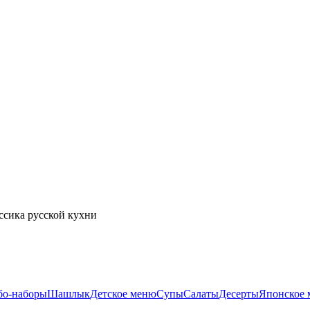
ссика русской кухни
бо-наборы
Шашлык
Детское меню
Супы
Салаты
Десерты
Японское