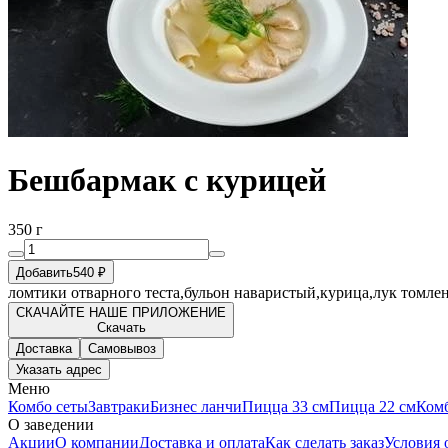
Бешбармак с курицей
350 г
Добавить
540 ₽
ломтики отварного теста,бульон наваристый,курица,лук томле
СКАЧАЙТЕ НАШЕ ПРИЛОЖЕНИЕ
Скачать
Доставка
Самовывоз
Указать адрес
Меню
Комбо сеты
Завтраки
Бизнес ланчи
Пицца 33 см
Пицца 22 см
Ком
О заведении
Акции
О компании
Доставка и оплата
Как сделать заказ
Условия 