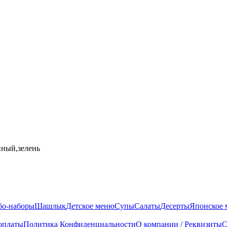
нный,зелень
бо-наборы
Шашлык
Детское меню
Супы
Салаты
Десерты
Японское
оплаты
Политика Конфиденциальности
О компании / Реквизиты
С