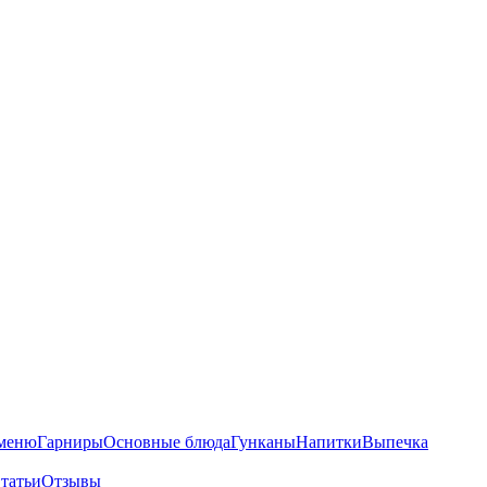
 меню
Гарниры
Основные блюда
Гунканы
Напитки
Выпечка
татьи
Отзывы