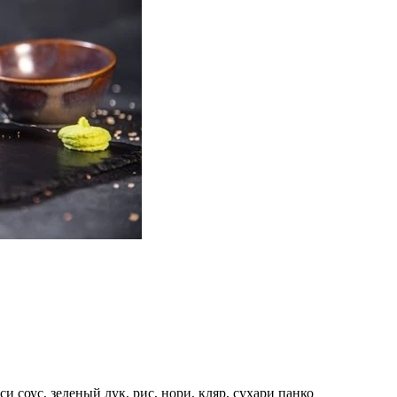
и соус, зеленый лук, рис, нори, кляр, сухари панко