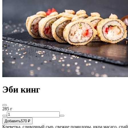
Эби кинг
285 г
Добавить
570 ₽
Креветка, сливочный сыр, свежие помидоры, икра масаго, спайс