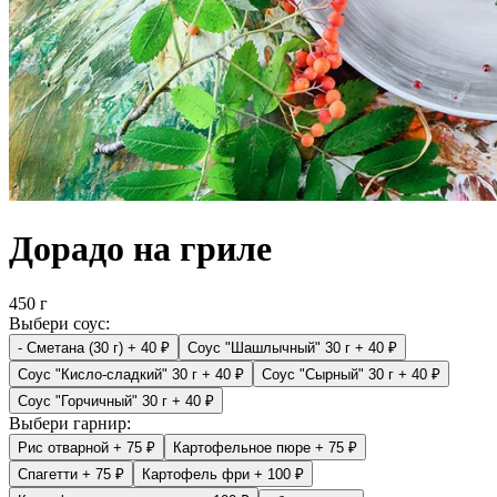
Дорадо на гриле
450 г
Выбери соус:
- Сметана (30 г)
+ 40 ₽
Соус "Шашлычный" 30 г
+ 40 ₽
Соус "Кисло-сладкий" 30 г
+ 40 ₽
Соус "Сырный" 30 г
+ 40 ₽
Соус "Горчичный" 30 г
+ 40 ₽
Выбери гарнир:
Рис отварной
+ 75 ₽
Картофельное пюре
+ 75 ₽
Спагетти
+ 75 ₽
Картофель фри
+ 100 ₽